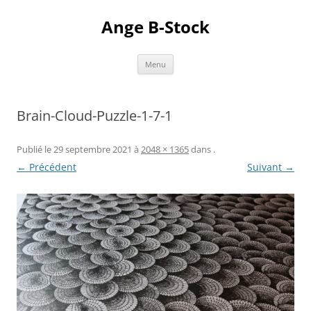
Aller
au
Ange B-Stock
contenu
Menu
Brain-Cloud-Puzzle-1-7-1
Publié le
29 septembre 2021
à
2048 × 1365
dans
.
← Précédent
Suivant →