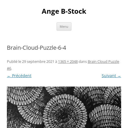
Aller
au
Ange B-Stock
contenu
Menu
Brain-Cloud-Puzzle-6-4
Publié le
29 septembre 2021
à
1365 × 2048
dans
Brain Cloud Puzzle
#6
.
← Précédent
Suivant →