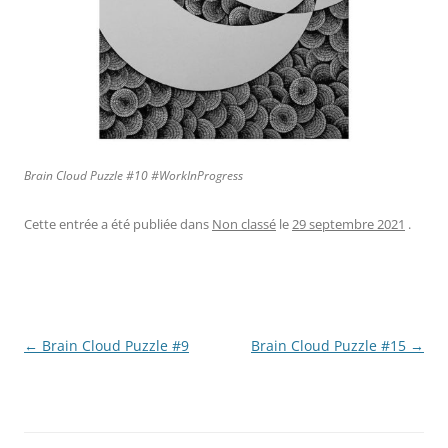
Brain Cloud Puzzle #10 #WorkInProgress
Cette entrée a été publiée dans
Non classé
le
29 septembre 2021
.
Navigation
←
Brain Cloud Puzzle #9
Brain Cloud Puzzle #15
→
des
articles