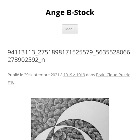
Aller
au
Ange B-Stock
contenu
Menu
94113113_2751898171525579_5635528066
273902592_n
Publié le
29 septembre 2021
à
1019 × 1019
dans
Brain Cloud Puzzle
#10
.